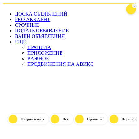
0
ДОСКА ОБЪЯВЛЕНИЙ
PRO АККАУНТ
СРОЧНЫЕ
ПОДАТЬ ОБЪЯВЛЕНИЕ
ВАШИ ОБЪЯВЛЕНИЯ
ЕЩЁ
ПРАВИЛА
ПРИЛОЖЕНИЕ
ВАЖНОЕ
ПРОДВИЖЕНИЯ НА АВИКС
0%
ПОДАТ
ПОДАТЬ БЕСПЛАТН
Подписаться
Все
Срочные
Перевозк