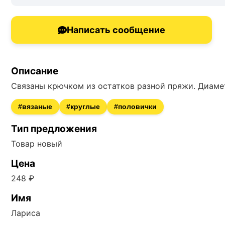
Написать сообщение
Описание
Связаны крючком из остатков разной пряжи. Диамет
#вязаные
#круглые
#половички
Тип предложения
Товар новый
Цена
248 ₽
Имя
Лариса