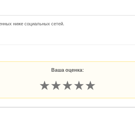
енных ниже социальных сетей.
Ваша оценка:
★
★
★
★
★