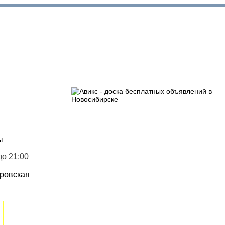
ы
до 21:00
ировская