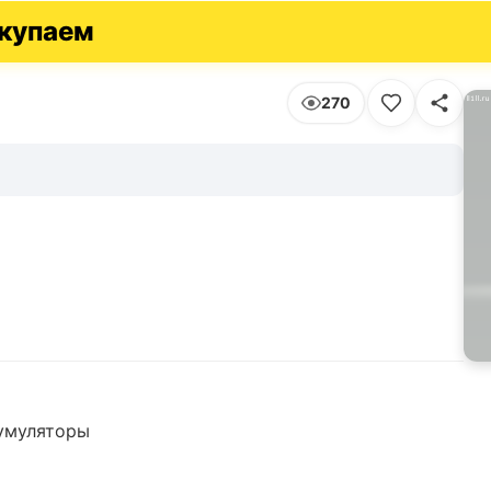
купаем
270
кумуляторы