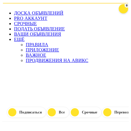
0
ДОСКА ОБЪЯВЛЕНИЙ
PRO АККАУНТ
СРОЧНЫЕ
ПОДАТЬ ОБЪЯВЛЕНИЕ
ВАШИ ОБЪЯВЛЕНИЯ
ЕЩЁ
ПРАВИЛА
ПРИЛОЖЕНИЕ
ВАЖНОЕ
ПРОДВИЖЕНИЯ НА АВИКС
0%
ПОДАТ
ПОДАТЬ БЕСПЛАТН
Подписаться
Все
Срочные
Перевозк