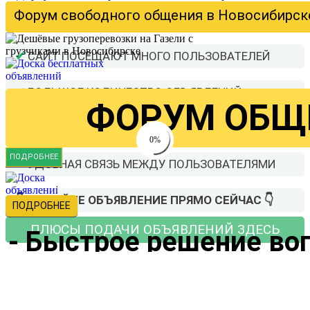
Доска бесплатных объявлений в Новосиби
Форум свободного общения в Новосибирске
✔
САЙТ ПОСЕЩАЮТ МНОГО ПОЛЬЗОВАТЕЛЕЙ
✔
БОЛЬШОЕ КОЛИЧЕСТВО ОБЪЯВЛЕНИЙ
ФОРУМ ОБЩ
✔
ЛИЧНЫЙ КАБИНЕТ С ОБЪЯВЛЕНИЯМИ
0%
0%
ПОДРОБНЕЕ
✔
УДОБНАЯ СВЯЗЬ МЕЖДУ ПОЛЬЗОВАТЕЛЯМИ
👇 ПОДАЙТЕ ОБЪЯВЛЕНИЕ ПРЯМО СЕЙЧАС 👇
ПОДРОБНЕЕ
ПЛЮСЫ ПОДАЧИ ОБЪЯВЛЕНИЙ ЗДЕСЬ
- Быстрое решение во
ПОДАТЬ БЕСПЛАТНОЕ ОБЪЯВЛЕНИЕ
- Ответы реальных л