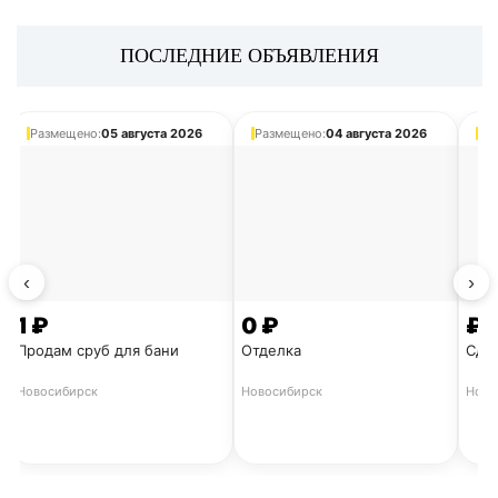
🎯ОТКРОЙ СВОЮ ТЕМУ ПРЯМО СЕЙЧАС 🎯
ПОСЛЕДНИЕ ОБЪЯВЛЕНИЯ
ПОДРОБНЕЕ
Размещено:
05 августа 2026
Размещено:
04 августа 2026
Ра
БОЛЬШОЙ ТРАФИК
БЫСТРАЯ 
‹
›
1 ₽
0 ₽
₽
Продам сруб для бани
Отделка
Сдат
Новосибирск
Новосибирск
Ново