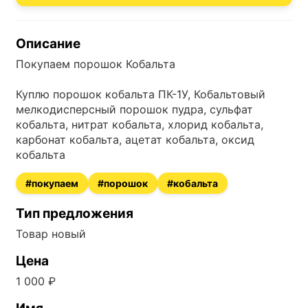
ПОДАТЬ БЕСПЛА
Описание
Покупаем порошок Кобальта
Куплю порошок кобальта ПК-1У, Кобальтовый
ДОСКА ОБЪЯВЛ
мелкодисперсный порошок пудра, сульфат
кобальта, нитрат кобальта, хлорид кобальта,
карбонат кобальта, ацетат кобальта, оксид
НОВОСИБИР
кобальта
#покупаем
#порошок
#кобальта
Тип предложения
Товар новый
Цена
1 000 ₽