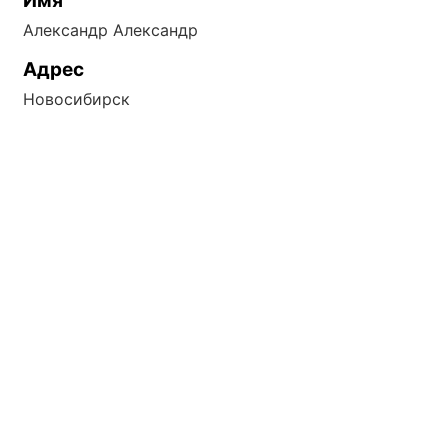
Имя
ПОДРОБНЕЕ
Александр Александр
Адрес
БОЛЬШОЙ ТРАФИК
Новосибирск
БЫСТРАЯ 
ВСЕ ОБЪЯВЛЕНИЯ Б