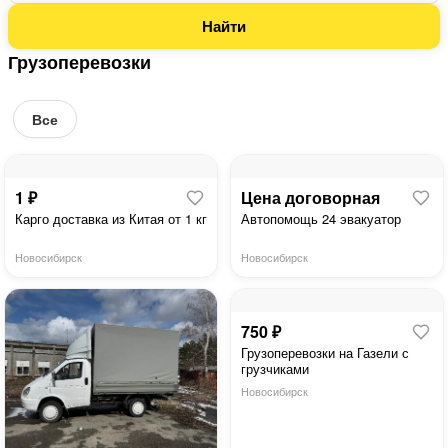
Грузоперевозки
ПОДАТЬ БЕСПЛА
Все
ДОСКА ОБЪЯВЛ
1 ₽
Цена договорная
Карго доставка из Китая от 1 кг
Автопомощь 24 эвакуатор
НОВОСИБИР
Новосибирск
Новосибирск
750 ₽
Грузоперевозки на Газели с
грузчиками
Новосибирск