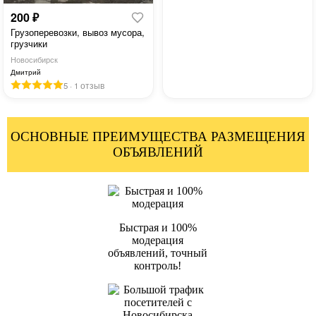
200 ₽
ПОДРОБНЕЕ
Грузоперевозки, вывоз мусора,
грузчики
Новосибирск
Дмитрий
БОЛЬШОЙ ТРАФИК
5 · 1 отзыв
БЫСТРАЯ 
ОСНОВНЫЕ ПРЕИМУЩЕСТВА РАЗМЕЩЕНИЯ
ОБЪЯВЛЕНИЙ
ВСЕ ОБЪЯВЛЕНИЯ Б
Быстрая и 100%
модерация
объявлений, точный
контроль!