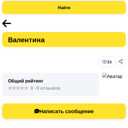
ПОДАТЬ БЕСПЛА
Валентина
ДОСКА ОБЪЯВЛ
33
НОВОСИБИР
Общий рейтинг
☆☆☆☆☆
0 · 0 отзывов
Написать сообщение