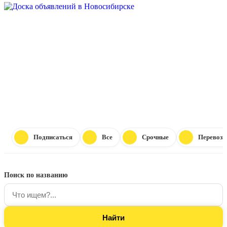
Подписаться
Все
Срочные
Перевозк
Поиск по названию
ПРОВЕ
ТОВАРЫ И УСЛУГИ В 