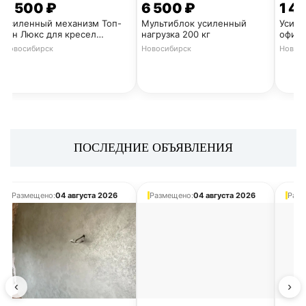
2 500 ₽
6 500 ₽
1 4
✔
АВТОЧТЕНИЕ ТОПИКОВ
Усиленный механизм Топ-
Мультиблок усиленный
Усиле
Ган Люкс для кресел
нагрузка 200 кг
офисн
руководителя
Новосибирск
Новосибирск
Новос
✔
БЫСТРЫЕ ОТВЕТЫ РЕАЛЬНЫХ ЛЮДЕЙ
1
✔
РАЗДЕЛ / УСЛУГИ И ТОВАРЫ - БЕСПЛАТНАЯ РЕК
🎯ОТКРОЙ СВОЮ ТЕМУ ПРЯМО СЕЙЧАС 🎯
ПОСЛЕДНИЕ ОБЪЯВЛЕНИЯ
ПОДРОБНЕЕ
Размещено:
04 августа 2026
Размещено:
04 августа 2026
Разм
БОЛЬШОЙ ТРАФИК
БЫСТРАЯ 
‹
›