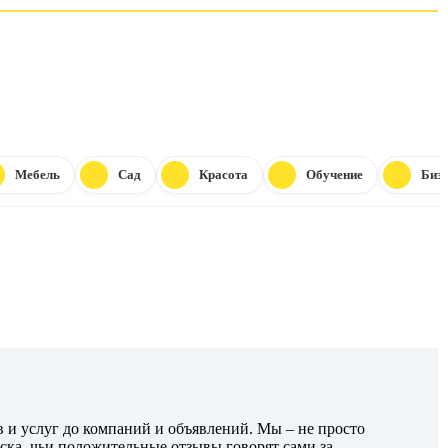
Мебель
Сад
Красота
Обучение
Бизн
в и услуг до компаний и объявлений. Мы – не просто
ска, чьи положительные отзывы говорят сами за