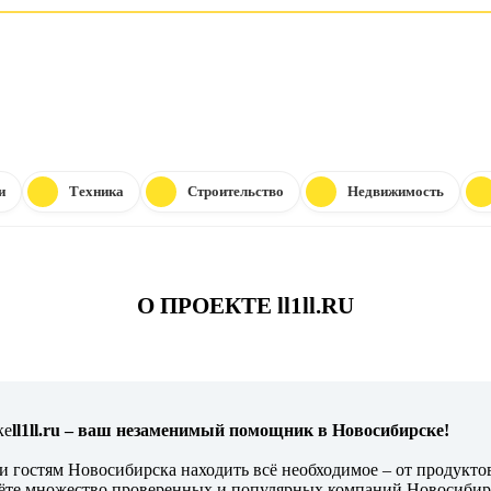
и
Техника
Строительство
Недвижимость
О ПРОЕКТЕ ll1ll.RU
ll1ll.ru – ваш незаменимый помощник в Новосибирске!
 и гостям Новосибирска находить всё необходимое – от продукто
йдёте множество проверенных и популярных компаний Новосибир