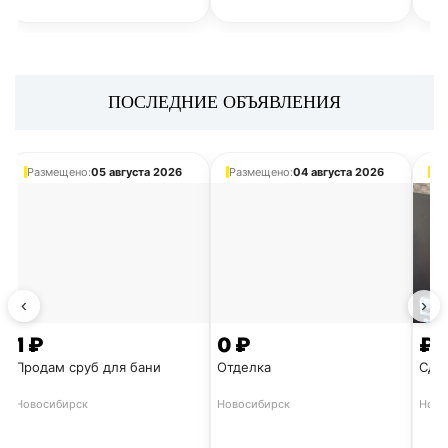
✔
РАЗДЕЛ / УСЛУГИ И ТОВАРЫ - БЕСПЛАТНАЯ РЕК
🎯ОТКРОЙ СВОЮ ТЕМУ ПРЯМО СЕЙЧАС 🎯
ПОСЛЕДНИЕ ОБЪЯВЛЕНИЯ
ПОДРОБНЕЕ
Размещено:
05 августа 2026
Размещено:
04 августа 2026
Ра
БОЛЬШОЙ ТРАФИК
БЫСТРАЯ 
‹
›
1 ₽
0 ₽
₽
Продам сруб для бани
Отделка
Сдат
Новосибирск
Новосибирск
Ново