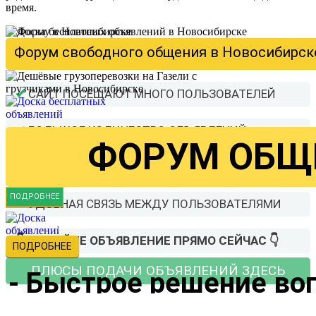
время.
Доска бесплатных объявлений в Новосиби
Форум свободного общения в Новосибирске
✔
САЙТ ПОСЕЩАЮТ МНОГО ПОЛЬЗОВАТЕЛЕЙ
✔
БОЛЬШОЕ КОЛИЧЕСТВО ОБЪЯВЛЕНИЙ
ФОРУМ ОБЩ
✔
ЛИЧНЫЙ КАБИНЕТ С ОБЪЯВЛЕНИЯМИ
ПОДРОБНЕЕ
✔
УДОБНАЯ СВЯЗЬ МЕЖДУ ПОЛЬЗОВАТЕЛЯМИ
👇 ПОДАЙТЕ ОБЪЯВЛЕНИЕ ПРЯМО СЕЙЧАС 👇
ПОДРОБНЕЕ
ПЛЮСЫ ПОДАЧИ ОБЪЯВЛЕНИЙ ЗДЕСЬ
- Быстрое решение во
ПОДАТЬ БЕСПЛАТНОЕ ОБЪЯВЛЕНИЕ