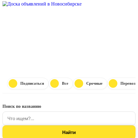
Подписаться
Все
Срочные
Перевозк
Поиск по названию
ПРОВЕ
ТОВАРЫ И УСЛУГИ В 