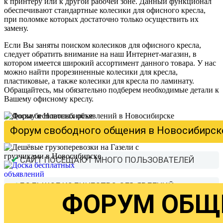
к принтеру или к другой рабочей зоне. Данный функционал
обеспечивают стандартные колесики для офисного кресла,
при поломке которых достаточно только осуществить их
замену.
Если Вы заняты поиском колесиков для офисного кресла,
следует обратить внимание на наш Интернет-магазин, в
котором имеется широкий ассортимент данного товара. У нас
можно найти прорезиненные колесики для кресла,
пластиковые, а также колесики для кресла по ламинату.
Обращайтесь, мы обязательно подберем необходимые детали к
Вашему офисному креслу.
ТОВАРЫ И У
Доска бесплатных объявлений в Новосиби
Форум свободного общения в Новосибирске
✔
САЙТ ПОСЕЩАЮТ МНОГО ПОЛЬЗОВАТЕЛЕЙ
✔
БОЛЬШОЕ КОЛИЧЕСТВО ОБЪЯВЛЕНИЙ
ФОРУМ ОБЩ
✔
ЛИЧНЫЙ КАБИНЕТ С ОБЪЯВЛЕНИЯМИ