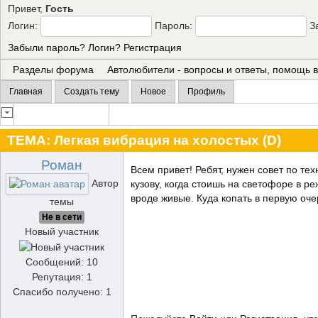
Привет,
Гость
Логин:
Пароль:
З
Забыли пароль?
Логин?
Регистрация
Разделы форума
Автолюбители - вопросы и ответы, помощь 
Главная
Создать тему
Новое
Профиль
ТЕМА:
Легкая вибрация на холостых (D)
Роман
Всем привет! Ребят, нужен совет по те
Автор
кузову, когда стоишь на светофоре в р
вроде живые. Куда копать в первую оч
темы
Не в сети
Новый участник
Сообщений: 10
Репутация: 1
Спасибо получено: 1