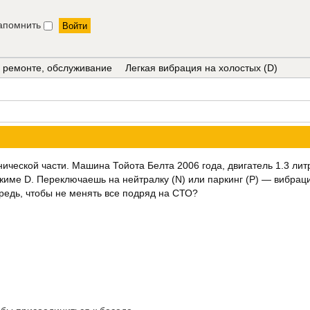
апомнить
в ремонте, обслуживание
Легкая вибрация на холостых (D)
хнической части. Машина Тойота Белта 2006 года, двигатель 1.3 л
ежиме D. Переключаешь на нейтралку (N) или паркинг (P) — вибрац
ередь, чтобы не менять все подряд на СТО?