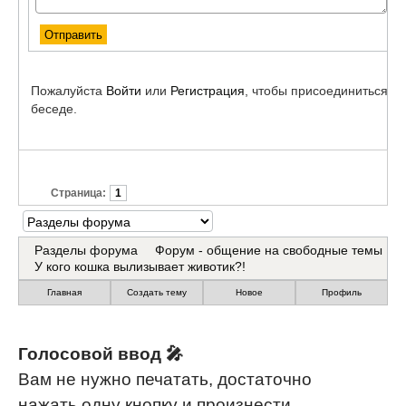
Пожалуйста
Войти
или
Регистрация
, чтобы присоединиться к
беседе.
Страница:
1
Разделы форума
Форум - общение на свободные темы
У кого кошка вылизывает животик?!
Главная
Создать тему
Новое
Профиль
Голосовой ввод 🎤
Быстрый вопрос - ответ 🚀
Авточтение сообщений 🔊
Вам не нужно печатать, достаточно
Высокая активность пользователей,
Нажав всего одону кнопку, вы легко
нажать одну кнопку и произнести