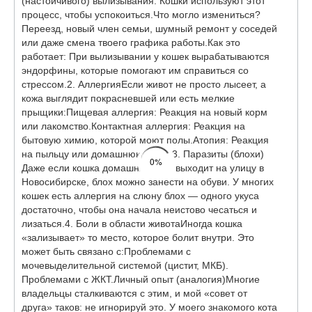
(настойчивого) вылизывания. Кошки используют этот
процесс, чтобы успокоиться. ​Что могло измениться?
Переезд, новый член семьи, шумный ремонт у соседей
или даже смена твоего графика работы. ​Как это
работает: При вылизывании у кошек вырабатываются
эндорфины, которые помогают им справиться со
стрессом. ​2. Аллергия ​Если живот не просто лысеет, а
кожа выглядит покрасневшей или есть мелкие
прыщики: ​Пищевая аллергия: Реакция на новый корм
или лакомство. ​Контактная аллергия: Реакция на
бытовую химию, которой моют полы. ​Атопия: Реакция
на пыльцу или домашнюю пыль. ​3. Паразиты (блохи) ​
0%
Даже если кошка домашняя и не выходит на улицу в
Новосибирске, блох можно занести на обуви. У многих
кошек есть аллергия на слюну блох — одного укуса
достаточно, чтобы она начала неистово чесаться и
лизаться. ​4. Боли в области живота ​Иногда кошка
«зализывает» то место, которое болит внутри. Это
может быть связано с: ​Проблемами с
мочевыделительной системой (цистит, МКБ). ​
Проблемами с ЖКТ. ​Личный опыт (аналогия) ​Многие
владельцы сталкиваются с этим, и мой «совет от
друга» таков: не игнорируй это. У моего знакомого кота