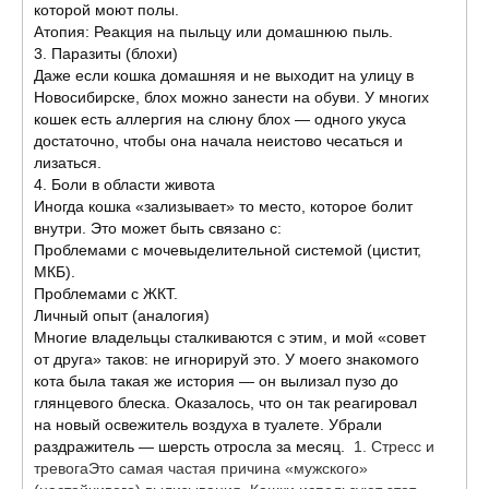
которой моют полы.
​Атопия: Реакция на пыльцу или домашнюю пыль.
​3. Паразиты (блохи)
​Даже если кошка домашняя и не выходит на улицу в
Новосибирске, блох можно занести на обуви. У многих
кошек есть аллергия на слюну блох — одного укуса
достаточно, чтобы она начала неистово чесаться и
лизаться.
​4. Боли в области живота
​Иногда кошка «зализывает» то место, которое болит
внутри. Это может быть связано с:
​Проблемами с мочевыделительной системой (цистит,
МКБ).
​Проблемами с ЖКТ.
​Личный опыт (аналогия)
​Многие владельцы сталкиваются с этим, и мой «совет
от друга» таков: не игнорируй это. У моего знакомого
кота была такая же история — он вылизал пузо до
глянцевого блеска. Оказалось, что он так реагировал
на новый освежитель воздуха в туалете. Убрали
раздражитель — шерсть отросла за месяц.
​1. Стресс и
тревога ​Это самая частая причина «мужского»