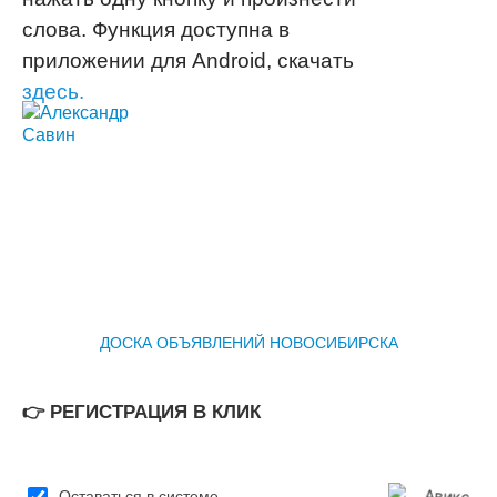
каждый день читают новые темы и
сможет прослушать сообщение на
слова. Функция доступна в
создают новые посты. Вы можете
форуме, если не хотите читать и т. д.
приложении для Android, скачать
легко оформить подписку на любую
здесь.
тему!
ДОСКА ОБЪЯВЛЕНИЙ НОВОСИБИРСКА
👉 РЕГИСТРАЦИЯ В КЛИК
Оставаться в системе