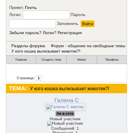
Привет,
Гость
Логин:
Пароль:
Запомнить
Забыли пароль?
Логин?
Регистрация
Разделы форума
Форум - общение на свободные темы
У кого кошка вылизывает животик?!
Главная
Создать тему
Новое
Профиль
Страница:
1
ТЕМА:
У кого кошка вылизывает животик?!
Галина C
Не в сети
Новый участник
Сообщений: 1
Репутация: 1