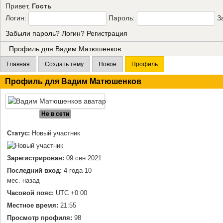
Привет,
Гость
Логин:
Пароль:
З
Забыли пароль?
Логин?
Регистрация
Профиль для Вадим Матюшенков
Главная
Создать тему
Новое
Профиль
Профиль для
Вадим Матюшенков
Не в сети
Статус:
Новый участник
Зарегистрирован:
09 сен 2021
Последний вход:
4 года 10
мес. назад
Часовой пояс:
UTC +0:00
Местное время:
21:55
Просмотр профиля:
98