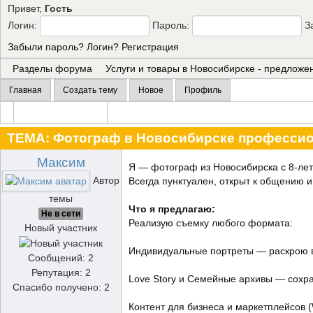
Привет,
Гость
Логин:
Пароль:
З
Забыли пароль?
Логин?
Регистрация
Разделы форума
Услуги и товары в Новосибирске - предлож
Главная
Создать тему
Новое
Профиль
ТЕМА:
Фотограф в Новосибирске професси
Максим
Я — фотограф из Новосибирска с 8-лет
Автор
Всегда пунктуален, открыт к общению и
темы
Что я предлагаю:
Не в сети
Реализую съемку любого формата:
Новый участник
Индивидуальные портреты — раскрою в
Сообщений: 2
Репутация: 2
Love Story и Семейные архивы — сохра
Спасибо получено: 2
Контент для бизнеса и маркетплейсов 