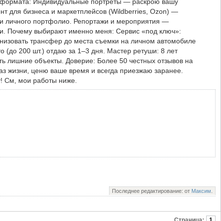
го формата: Индивидуальные портреты — раскрою вашу
нт для бизнеса и маркетплейсов (Wildberries, Ozon) —
и личного портфолио. Репортажи и мероприятия —
. Почему выбирают именно меня: Сервис «под ключ»:
анизовать трансфер до места съемки на личном автомобиле
о (до 200 шт.) отдаю за 1–3 дня. Мастер ретуши: 8 лет
ть лишние объекты. Доверие: Более 50 честных отзывов на
з жизни, ценю ваше время и всегда приезжаю заранее.
! Cм, мои работы ниже.
Последнее редактирование: от
Максим
.
Страница:
1