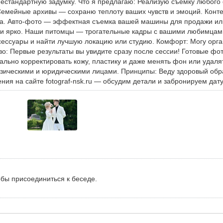
 нестандартную задумку. Что я предлагаю: Реализую съемку любо
 Семейные архивы — сохраню теплоту ваших чувств и эмоций. Конте
а. Авто-фото — эффектная съемка вашей машины для продажи ил
и ярко. Наши питомцы — трогательные кадры с вашими любимцами
сессуары и найти лучшую локацию или студию. Комфорт: Могу орг
во: Первые результаты вы увидите сразу после сессии! Готовые фот
ально корректировать кожу, пластику и даже менять фон или удаля
зическими и юридическими лицами. Принципы: Веду здоровый обра
ия на сайте fotograf-nsk.ru — обсудим детали и забронируем дату
обы присоединиться к беседе.