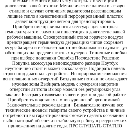
поможет компенсировать эту потерю. Инвестиция в
долголетие вашей техники Металлические панели выглядят
стильно и служат отличным радиатором рассеивающим
лишнее тепло а качественный перфорированный пластик
делает конструкцию легкой для транспортировки.
Приобретение правильного аксессуара для контроля
температуры это грамотная инвестиция в долголетие вашей
рабочей машины. Своевременный отвод горячего воздуха
предотвращает термическую деградацию чипов сохраняет
ресурс батареи и избавляет вас от необходимости слушать гул
работающих на пределе штатных кулеров. Типичные ошибки
при выборе подставки Ошибка Последствие Решение
Покупка аксессуара неподходящего размера Ноутбук
неустойчиво стоит и может соскользнуть Подбирать панель
строго под диагональ устройства Игнорирование совпадения
вентиляционных отверстий Воздушные потоки не охлаждают
нужные зоны Выбирать модель с кулерами напротив
отверстий лэптопа Выбор модели без регулировки угла
наклона Быстрая утомляемость шеи и рук при долгой работе
Приобретать подставку с многоуровневой эргономикой
Заключительные рекомендации Внимательно изучив все
технические нюансы габариты своего устройства и личные
потребности вы гарантированно сможете сделать осознанный
выбор который обеспечит стабильную работу в ресурсоемких
приложениях на долгие годы. ПРОСЛУШАТЬ СТАТЬЮ