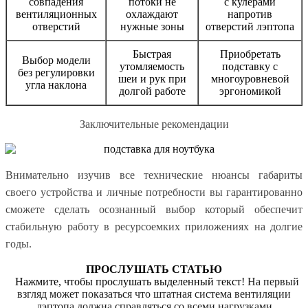
совпадения
потоки не
с кулерами
вентиляционных
охлаждают
напротив
отверстий
нужные зоны
отверстий лэптопа
Быстрая
Приобретать
Выбор модели
утомляемость
подставку с
без регулировки
шеи и рук при
многоуровневой
угла наклона
долгой работе
эргономикой
Заключительные рекомендации
Внимательно изучив все технические нюансы габариты
своего устройства и личные потребности вы гарантированно
сможете сделать осознанный выбор который обеспечит
стабильную работу в ресурсоемких приложениях на долгие
годы.
ПРОСЛУШАТЬ СТАТЬЮ
Нажмите, чтобы прослушать выделенный текст!
На первый
взгляд может показаться что штатная система вентиляции
лэптопа должна справляться со всеми нагрузками