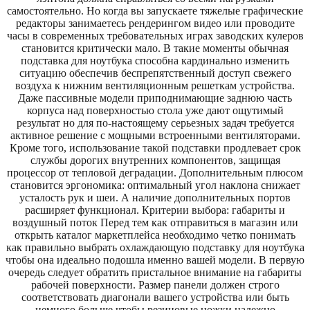
самостоятельно. Но когда вы запускаете тяжелые графические
редакторы занимаетесь рендерингом видео или проводите
часы в современных требовательных играх заводских кулеров
становится критически мало. В такие моменты обычная
подставка для ноутбука способна кардинально изменить
ситуацию обеспечив беспрепятственный доступ свежего
воздуха к нижним вентиляционным решеткам устройства.
Даже пассивные модели приподнимающие заднюю часть
корпуса над поверхностью стола уже дают ощутимый
результат но для по-настоящему серьезных задач требуется
активное решение с мощными встроенными вентиляторами.
Кроме того, использование такой подставки продлевает срок
службы дорогих внутренних компонентов, защищая
процессор от тепловой деградации. Дополнительным плюсом
становится эргономика: оптимальный угол наклона снижает
усталость рук и шеи. А наличие дополнительных портов
расширяет функционал. Критерии выбора: габариты и
воздушный поток Перед тем как отправиться в магазин или
открыть каталог маркетплейса необходимо четко понимать
как правильно выбрать охлаждающую подставку для ноутбука
чтобы она идеально подошла именно вашей модели. В первую
очередь следует обратить пристальное внимание на габариты
рабочей поверхности. Размер панели должен строго
соответствовать диагонали вашего устройства или быть
немного больше чтобы резиновые ножки надежно