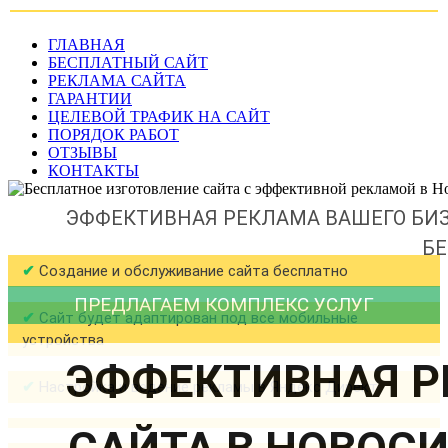
ГЛАВНАЯ
БЕСПЛАТНЫЙ САЙТ
РЕКЛАМА САЙТА
ГАРАНТИИ
ЦЕЛЕВОЙ ТРАФИК НА САЙТ
ПОРЯДОК РАБОТ
ОТЗЫВЫ
КОНТАКТЫ
ЭФФЕКТИВНАЯ РЕКЛАМА ВАШЕГО БИЗ
Б
✔
Создание и обслуживание сайта бесплатно
ПРЕДЛАГАЕМ КОМПЛЕКС УСЛУГ
✔
Сайт будет адаптирован под все мобильные
устройства
ЭФФЕКТИВНАЯ 
✔
Настройка и ведение рекламы в Яндекс Директ