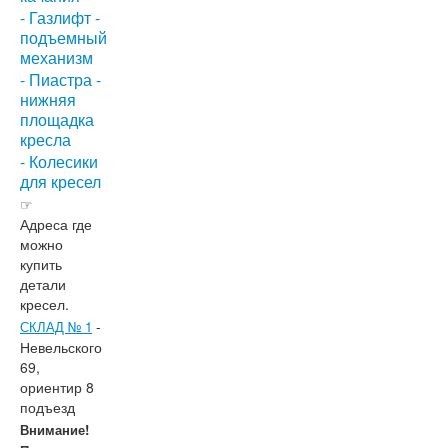
- Газлифт -
подъемный
механизм
- Пиастра -
нижняя
площадка
кресла
➤
Фото📎
😊
👍
✅
🚀
🤝
- Колесики
для кресел
☞
Адреса где
можно
купить
детали
кресел.
-
СКЛАД № 1
Невельского
69,
ориентир 8
подъезд
Внимание!