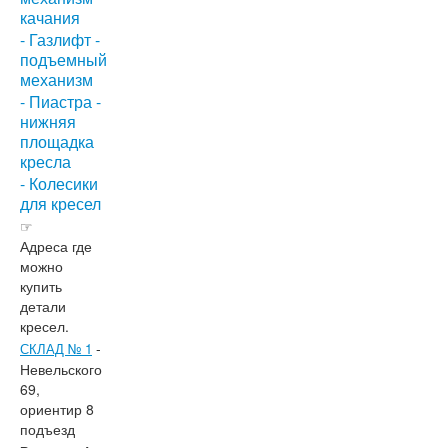
качания
- Газлифт -
подъемный
механизм
- Пиастра -
нижняя
площадка
кресла
- Колесики
для кресел
☞
Адреса где
➤
Фото📎
😊
👍
✅
🚀
🤝
можно
купить
детали
кресел.
-
СКЛАД № 1
Невельского
69,
ориентир 8
подъезд