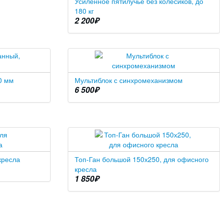
Усиленное пятилучье без колесиков, до
180 кг
2 200
₽
0 мм
Мультиблок с синхромеханизмом
6 500
₽
кресла
Топ-Ган большой 150х250, для офисного
кресла
1 850
₽