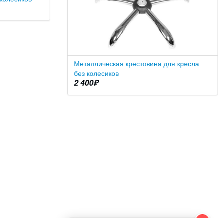
Металлическая крестовина для кресла
без колесиков
2 400
₽
Максим
✕
В сети