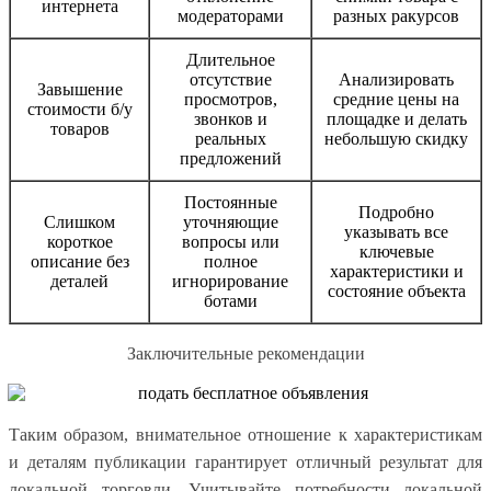
интернета
модераторами
разных ракурсов
Длительное
отсутствие
Анализировать
Завышение
просмотров,
средние цены на
стоимости б/у
звонков и
площадке и делать
товаров
реальных
небольшую скидку
предложений
Постоянные
Подробно
Слишком
уточняющие
указывать все
короткое
вопросы или
ключевые
описание без
полное
характеристики и
деталей
игнорирование
состояние объекта
ботами
Заключительные рекомендации
Таким образом, внимательное отношение к характеристикам
и деталям публикации гарантирует отличный результат для
локальной торговли. Учитывайте потребности локальной