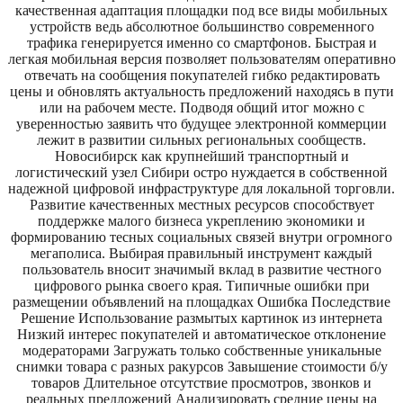
качественная адаптация площадки под все виды мобильных
устройств ведь абсолютное большинство современного
трафика генерируется именно со смартфонов. Быстрая и
легкая мобильная версия позволяет пользователям оперативно
отвечать на сообщения покупателей гибко редактировать
цены и обновлять актуальность предложений находясь в пути
или на рабочем месте. Подводя общий итог можно с
уверенностью заявить что будущее электронной коммерции
лежит в развитии сильных региональных сообществ.
Новосибирск как крупнейший транспортный и
логистический узел Сибири остро нуждается в собственной
надежной цифровой инфраструктуре для локальной торговли.
Развитие качественных местных ресурсов способствует
поддержке малого бизнеса укреплению экономики и
формированию тесных социальных связей внутри огромного
мегаполиса. Выбирая правильный инструмент каждый
пользователь вносит значимый вклад в развитие честного
цифрового рынка своего края. Типичные ошибки при
размещении объявлений на площадках Ошибка Последствие
Решение Использование размытых картинок из интернета
Низкий интерес покупателей и автоматическое отклонение
модераторами Загружать только собственные уникальные
снимки товара с разных ракурсов Завышение стоимости б/у
товаров Длительное отсутствие просмотров, звонков и
реальных предложений Анализировать средние цены на